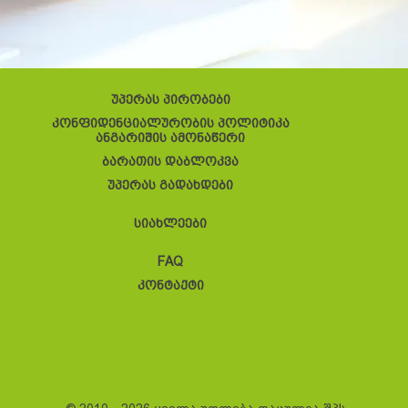
უპერას პირობები
კონფიდენციალურობის პოლიტიკა
ანგარიშის ამონაწერი
ბარათის დაბლოკვა
უპერას გადახდები
სიახლეები
FAQ
კონტაქტი