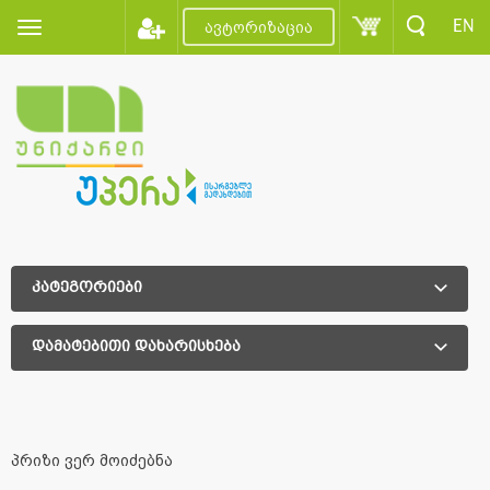
EN
ავტორიზაცია
კატეგორიები
დამატებითი დახარისხება
დამატებითი დახარისხება
პრიზი ვერ მოიძებნა