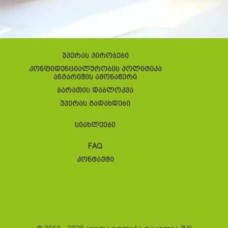
უპერას პირობები
კონფიდენციალურობის პოლიტიკა
ანგარიშის ამონაწერი
ბარათის დაბლოკვა
უპერას გადახდები
სიახლეები
FAQ
კონტაქტი