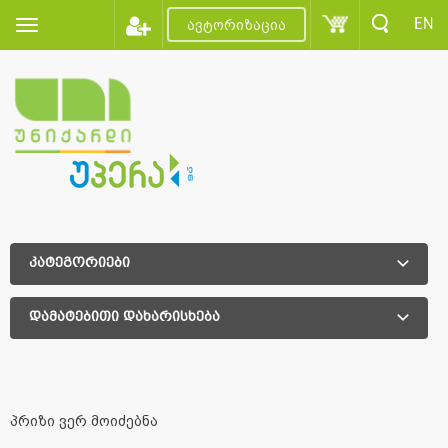
EN
ავტორიზაცია
კატეგორიები
დამატებითი დახარისხება
დამატებითი დახარისხება
პრიზი ვერ მოიძებნა