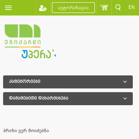
EN
ავტორიზაცია
კატეგორიები
დამატებითი დახარისხება
დამატებითი დახარისხება
პრიზი ვერ მოიძებნა