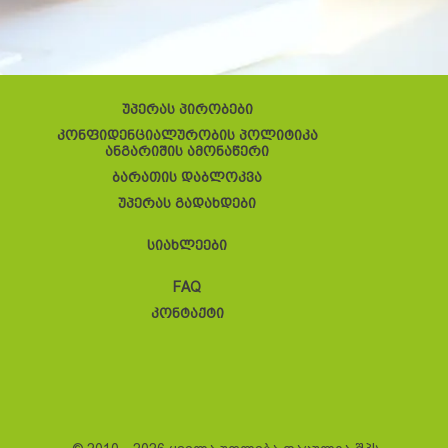
უპერას პირობები
კონფიდენციალურობის პოლიტიკა
ანგარიშის ამონაწერი
ბარათის დაბლოკვა
უპერას გადახდები
სიახლეები
FAQ
კონტაქტი