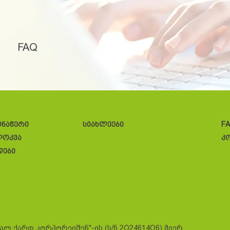
FAQ
ონაწერი
სიახლეები
F
ლოკვა
კ
დები
სალ ქარდ კორპორეიშენ"-ის (ს/ნ 2O24614O6) მიერ