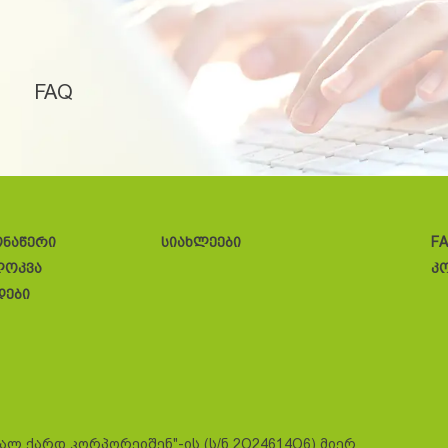
FAQ
ონაწერი
სიახლეები
F
ლოკვა
კ
დები
სალ ქარდ კორპორეიშენ"-ის (ს/ნ 2O24614O6) მიერ