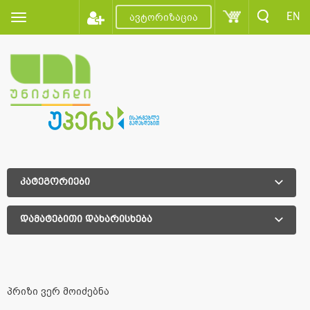
EN
ავტორიზაცია
კატეგორიები
დამატებითი დახარისხება
დამატებითი დახარისხება
პრიზი ვერ მოიძებნა