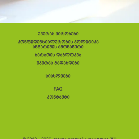
უპერას პირობები
კონფიდენციალურობის პოლიტიკა
ანგარიშის ამონაწერი
ბარათის დაბლოკვა
უპერას გადახდები
სიახლეები
FAQ
კონტაქტი