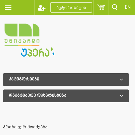
EN
ავტორიზაცია
კატეგორიები
დამატებითი დახარისხება
დამატებითი დახარისხება
პრიზი ვერ მოიძებნა