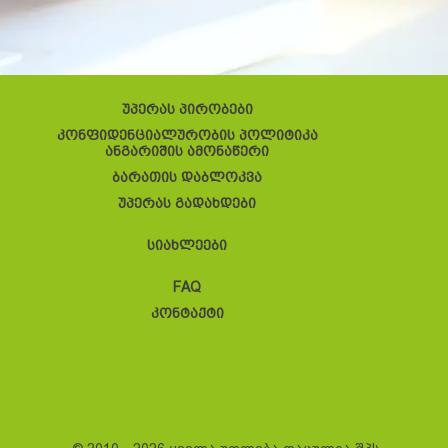
უპერას პირობები
კონფიდენციალურობის პოლიტიკა
ანგარიშის ამონაწერი
ბარათის დაბლოკვა
უპერას გადახდები
სიახლეები
FAQ
კონტაქტი