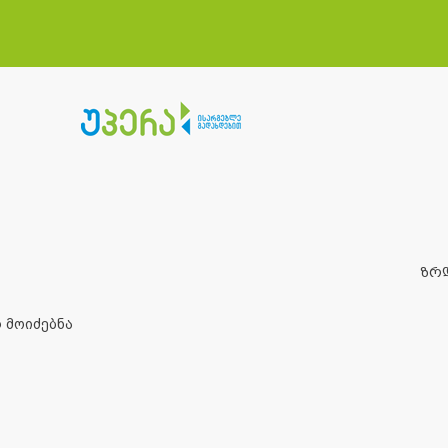
ზრ
 მოიძებნა