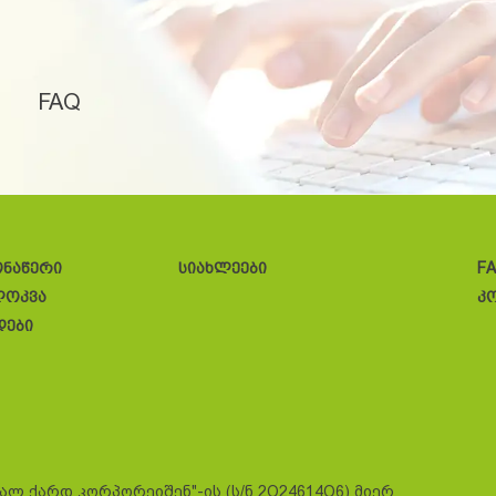
FAQ
ონაწერი
სიახლეები
F
ლოკვა
კ
დები
სალ ქარდ კორპორეიშენ"-ის (ს/ნ 2O24614O6) მიერ