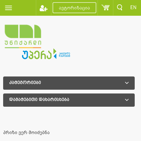
EN
ავტორიზაცია
კატეგორიები
დამატებითი დახარისხება
დამატებითი დახარისხება
პრიზი ვერ მოიძებნა