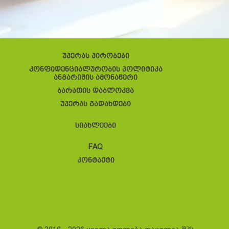
უპერას პირობები
კონფიდენციალურობის პოლიტიკა
ანგარიშის ამონაწერი
ბარათის დაბლოკვა
უპერას გადახდები
სიახლეები
FAQ
კონტაქტი