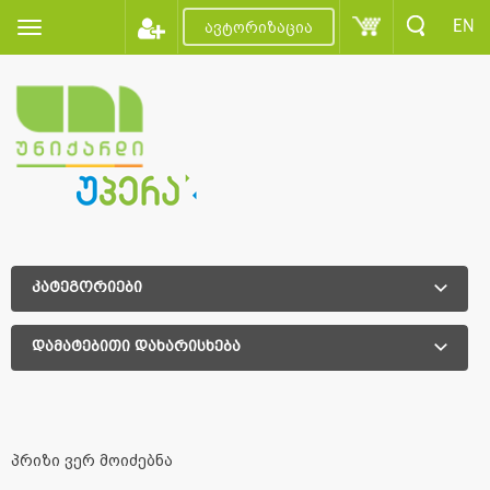
EN
ავტორიზაცია
კატეგორიები
დამატებითი დახარისხება
დამატებითი დახარისხება
პრიზი ვერ მოიძებნა