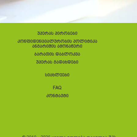
უპერას პირობები
კონფიდენციალურობის პოლიტიკა
ანგარიშის ამონაწერი
ბარათის დაბლოკვა
უპერას გადახდები
სიახლეები
FAQ
კონტაქტი