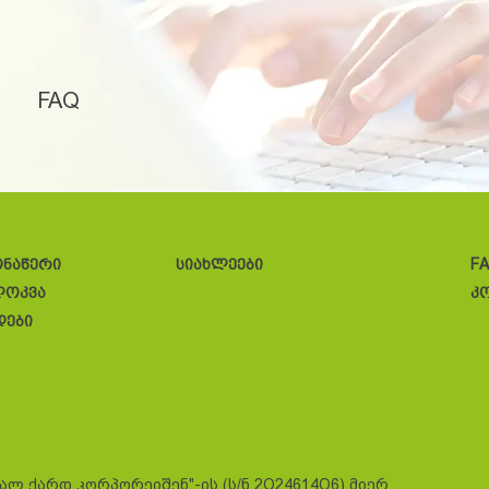
FAQ
ონაწერი
სიახლეები
F
ლოკვა
კ
დები
სალ ქარდ კორპორეიშენ"-ის (ს/ნ 2O24614O6) მიერ