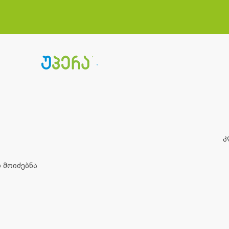
კ
 მოიძებნა