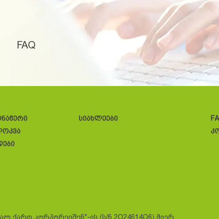
FAQ
ონაწერი
სიახლეები
F
ლოკვა
კ
დები
სალ ქარდ კორპორეიშენ"-ის (ს/ნ 2O24614O6) მიერ