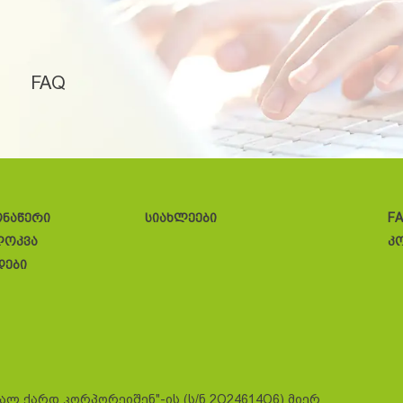
FAQ
ონაწერი
სიახლეები
F
ლოკვა
კ
დები
სალ ქარდ კორპორეიშენ"-ის (ს/ნ 2O24614O6) მიერ