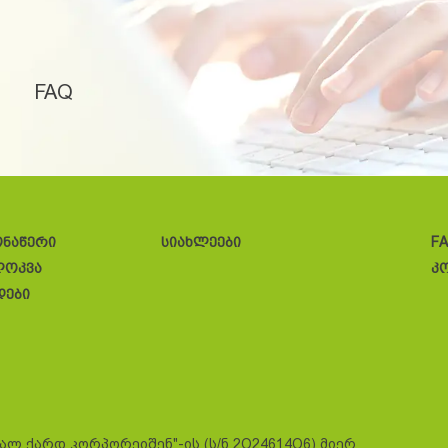
FAQ
ონაწერი
სიახლეები
F
ლოკვა
კ
დები
სალ ქარდ კორპორეიშენ"-ის (ს/ნ 2O24614O6) მიერ