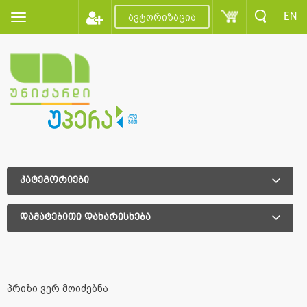
EN
ავტორიზაცია
კატეგორიები
დამატებითი დახარისხება
დამატებითი დახარისხება
პრიზი ვერ მოიძებნა