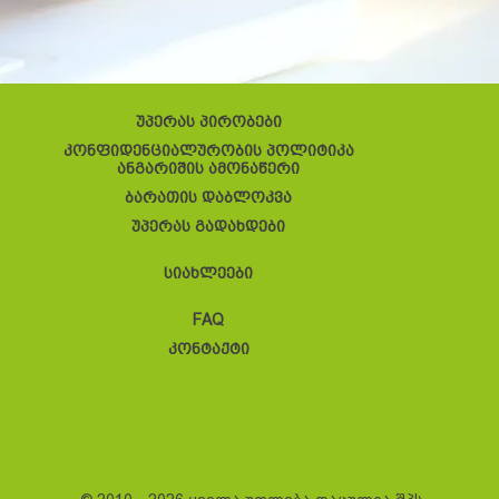
უპერას პირობები
კონფიდენციალურობის პოლიტიკა
ანგარიშის ამონაწერი
ბარათის დაბლოკვა
უპერას გადახდები
სიახლეები
FAQ
კონტაქტი