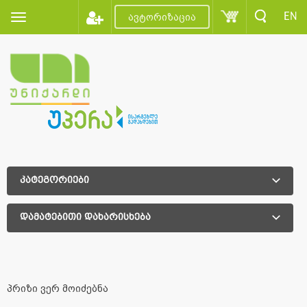
EN
ავტორიზაცია
კატეგორიები
დამატებითი დახარისხება
დამატებითი დახარისხება
პრიზი ვერ მოიძებნა