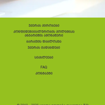
უპერას პირობები
კონფიდენციალურობის პოლიტიკა
ანგარიშის ამონაწერი
ბარათის დაბლოკვა
უპერას გადახდები
სიახლეები
FAQ
კონტაქტი