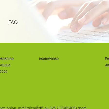
FAQ
ონაწერი
სიახლეები
F
ლოკვა
კ
დები
სალ ქარდ კორპორეიშენ"-ის (ს/ნ 2O24614O6) მიერ