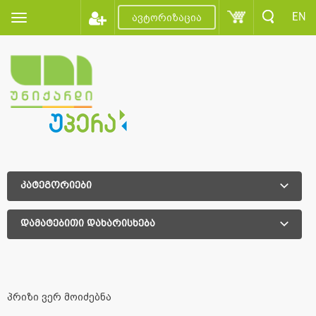
EN
ავტორიზაცია
კატეგორიები
დამატებითი დახარისხება
დამატებითი დახარისხება
პრიზი ვერ მოიძებნა