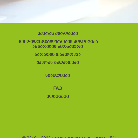
უპერას პირობები
კონფიდენციალურობის პოლიტიკა
ანგარიშის ამონაწერი
ბარათის დაბლოკვა
უპერას გადახდები
სიახლეები
FAQ
კონტაქტი