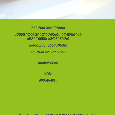
უპერას პირობები
კონფიდენციალურობის პოლიტიკა
ანგარიშის ამონაწერი
ბარათის დაბლოკვა
უპერას გადახდები
სიახლეები
FAQ
კონტაქტი