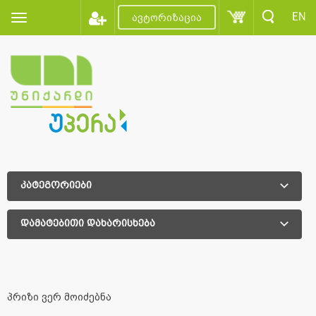
EN
ავტორიზაცია
კატეგორიები
დამატებითი დახარისხება
დამატებითი დახარისხება
პრიზი ვერ მოიძებნა