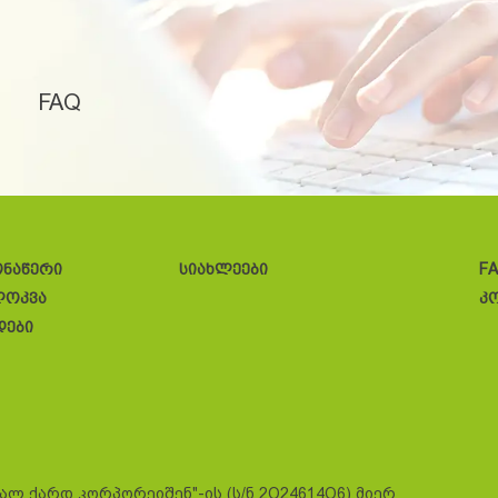
FAQ
ონაწერი
სიახლეები
F
ლოკვა
კ
დები
სალ ქარდ კორპორეიშენ"-ის (ს/ნ 2O24614O6) მიერ