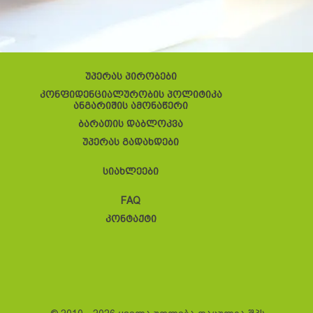
უპერას პირობები
კონფიდენციალურობის პოლიტიკა
ანგარიშის ამონაწერი
ბარათის დაბლოკვა
უპერას გადახდები
სიახლეები
FAQ
კონტაქტი