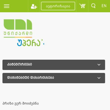
EN
ავტორიზაცია
კატეგორიები
დამატებითი დახარისხება
დამატებითი დახარისხება
პრიზი ვერ მოიძებნა