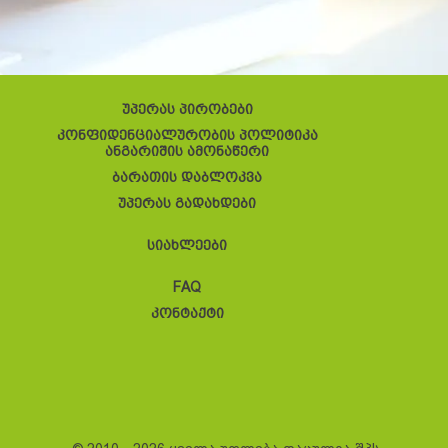
უპერას პირობები
კონფიდენციალურობის პოლიტიკა
ანგარიშის ამონაწერი
ბარათის დაბლოკვა
უპერას გადახდები
სიახლეები
FAQ
კონტაქტი