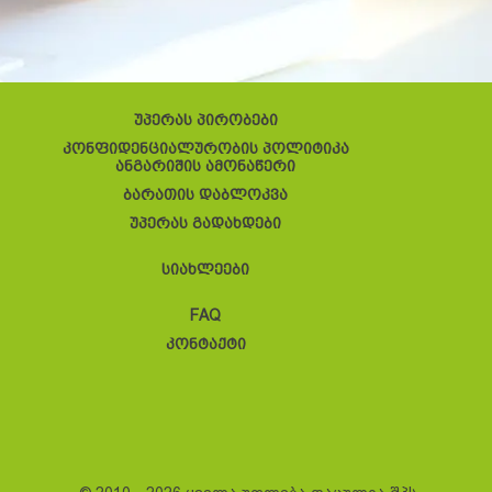
უპერას პირობები
კონფიდენციალურობის პოლიტიკა
ანგარიშის ამონაწერი
ბარათის დაბლოკვა
უპერას გადახდები
სიახლეები
FAQ
კონტაქტი