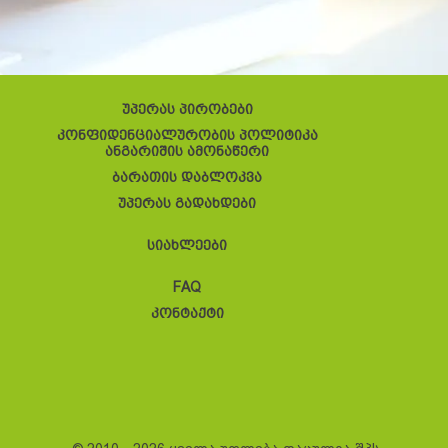
უპერას პირობები
კონფიდენციალურობის პოლიტიკა
ანგარიშის ამონაწერი
ბარათის დაბლოკვა
უპერას გადახდები
სიახლეები
FAQ
კონტაქტი