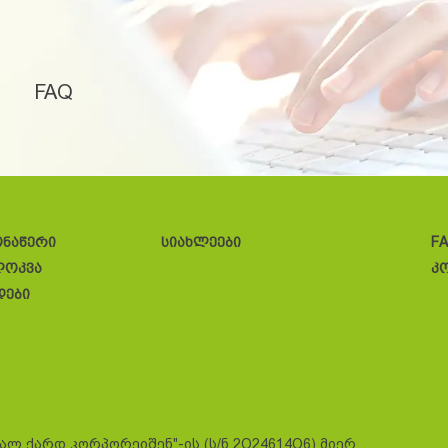
FAQ
ონაწერი
სიახლეები
F
ლოკვა
კ
დები
სალ ქარდ კორპორეიშენ"-ის (ს/ნ 2O24614O6) მიერ