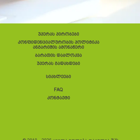
უპერას პირობები
კონფიდენციალურობის პოლიტიკა
ანგარიშის ამონაწერი
ბარათის დაბლოკვა
უპერას გადახდები
სიახლეები
FAQ
კონტაქტი