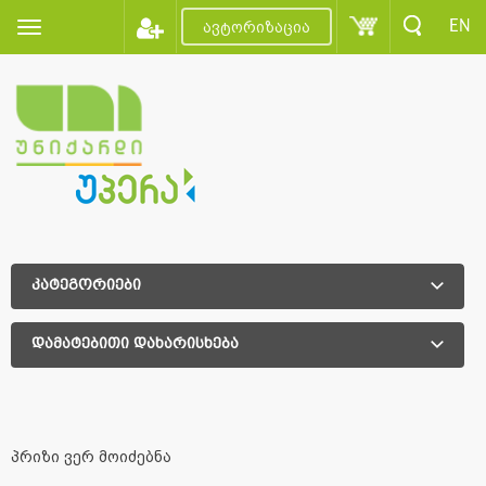
EN
ავტორიზაცია
კატეგორიები
დამატებითი დახარისხება
დამატებითი დახარისხება
პრიზი ვერ მოიძებნა