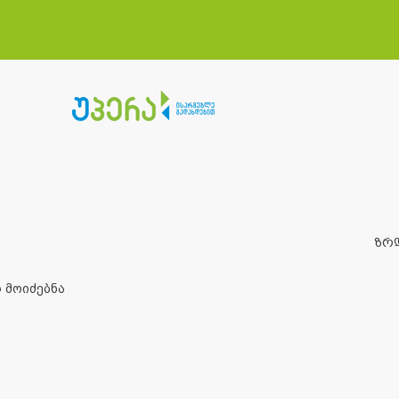
ზრ
 მოიძებნა