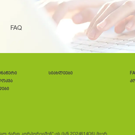
FAQ
ონაწერი
სიახლეები
F
ლოკვა
კ
დები
სალ ქარდ კორპორეიშენ"-ის (ს/ნ 2O24614O6) მიერ