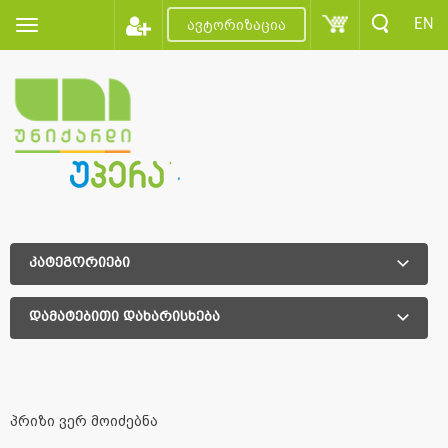
EN
ავტორიზაცია
კატეგორიები
დამატებითი დახარისხება
დამატებითი დახარისხება
პრიზი ვერ მოიძებნა