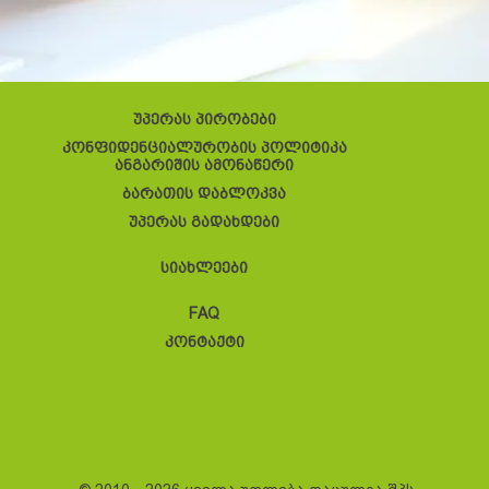
უპერას პირობები
კონფიდენციალურობის პოლიტიკა
ანგარიშის ამონაწერი
ბარათის დაბლოკვა
უპერას გადახდები
სიახლეები
FAQ
კონტაქტი