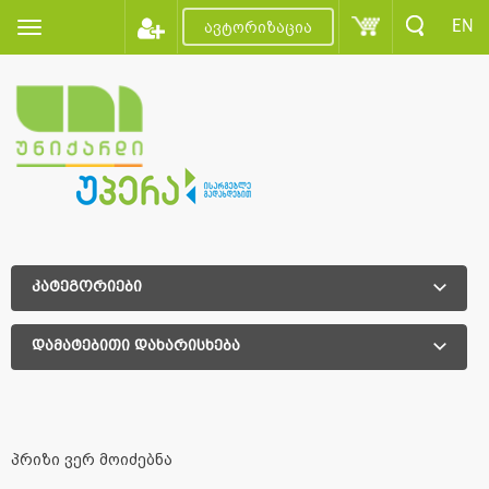
EN
ავტორიზაცია
კატეგორიები
დამატებითი დახარისხება
დამატებითი დახარისხება
პრიზი ვერ მოიძებნა