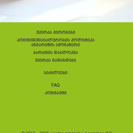
უპერას პირობები
კონფიდენციალურობის პოლიტიკა
ანგარიშის ამონაწერი
ბარათის დაბლოკვა
უპერას გადახდები
სიახლეები
FAQ
კონტაქტი