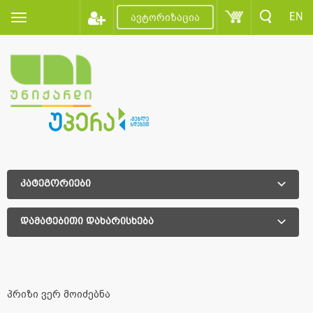
EN
ავტორიზაცია
კატეგორიები
დამატებითი დახარისხება
დამატებითი დახარისხება
პრიზი ვერ მოიძებნა