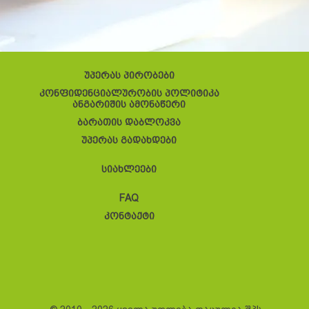
უპერას პირობები
კონფიდენციალურობის პოლიტიკა
ანგარიშის ამონაწერი
ბარათის დაბლოკვა
უპერას გადახდები
სიახლეები
FAQ
კონტაქტი