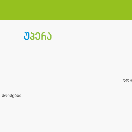
ზრ
 მოიძებნა