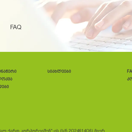
FAQ
ონაწერი
სიახლეები
F
ლოკვა
კ
დები
სალ ქარდ კორპორეიშენ"-ის (ს/ნ 2O24614O6) მიერ