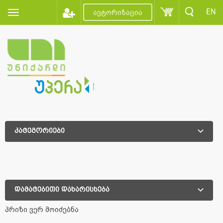
EN
ავტორიზაცია
კატეგორიები
დამატებითი დახარისხება
დამატებითი დახარისხება
პრიზი ვერ მოიძებნა