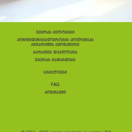
უპერას პირობები
კონფიდენციალურობის პოლიტიკა
ანგარიშის ამონაწერი
ბარათის დაბლოკვა
უპერას გადახდები
სიახლეები
FAQ
კონტაქტი