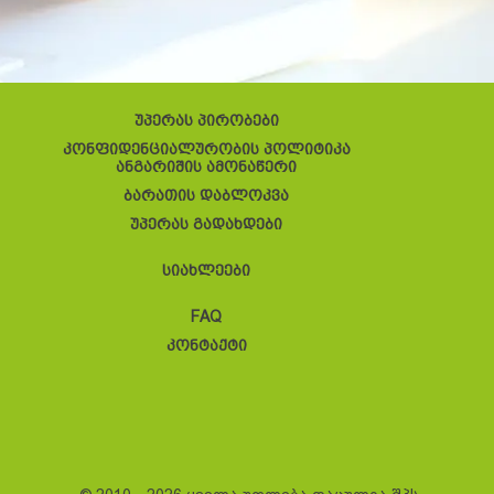
უპერას პირობები
კონფიდენციალურობის პოლიტიკა
ანგარიშის ამონაწერი
ბარათის დაბლოკვა
უპერას გადახდები
სიახლეები
FAQ
კონტაქტი