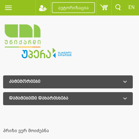
EN
ავტორიზაცია
კატეგორიები
დამატებითი დახარისხება
დამატებითი დახარისხება
პრიზი ვერ მოიძებნა