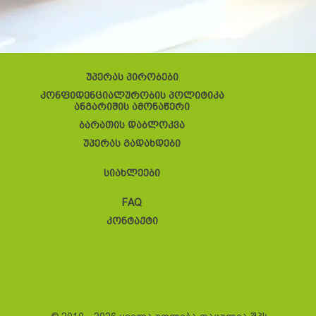
უპერას პირობები
კონფიდენციალურობის პოლიტიკა
ანგარიშის ამონაწერი
ბარათის დაბლოკვა
უპერას გადახდები
სიახლეები
FAQ
კონტაქტი