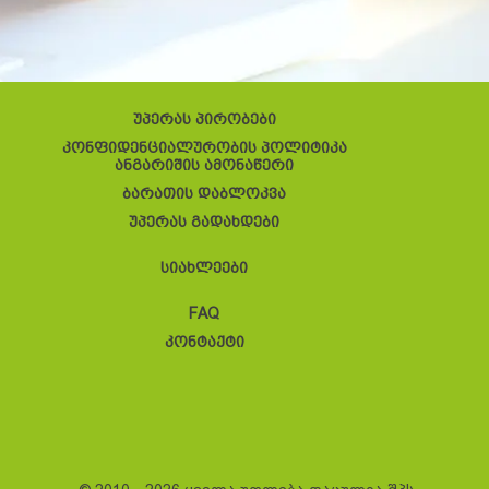
უპერას პირობები
კონფიდენციალურობის პოლიტიკა
ანგარიშის ამონაწერი
ბარათის დაბლოკვა
უპერას გადახდები
სიახლეები
FAQ
კონტაქტი