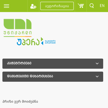
EN
ავტორიზაცია
კატეგორიები
დამატებითი დახარისხება
დამატებითი დახარისხება
პრიზი ვერ მოიძებნა