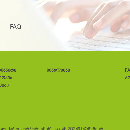
FAQ
ონაწერი
სიახლეები
F
ლოკვა
კ
დები
სალ ქარდ კორპორეიშენ"-ის (ს/ნ 2O24614O6) მიერ