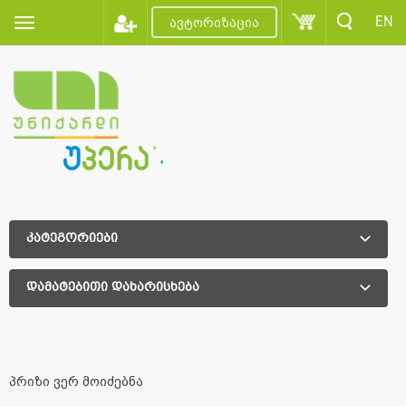
EN
ავტორიზაცია
კატეგორიები
დამატებითი დახარისხება
დამატებითი დახარისხება
პრიზი ვერ მოიძებნა