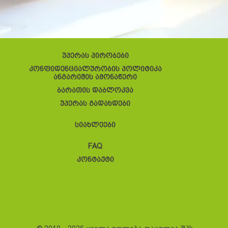
უპერას პირობები
კონფიდენციალურობის პოლიტიკა
ანგარიშის ამონაწერი
ბარათის დაბლოკვა
უპერას გადახდები
სიახლეები
FAQ
კონტაქტი