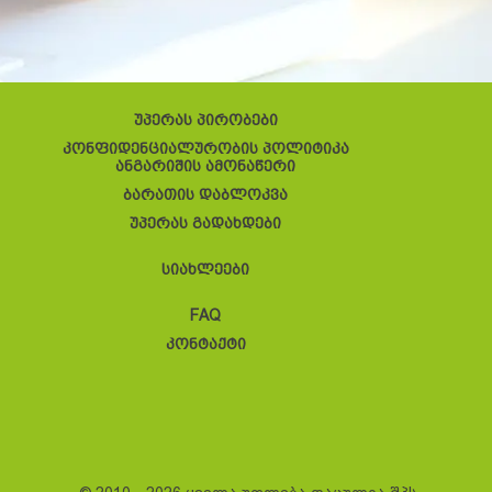
უპერას პირობები
კონფიდენციალურობის პოლიტიკა
ანგარიშის ამონაწერი
ბარათის დაბლოკვა
უპერას გადახდები
სიახლეები
FAQ
კონტაქტი