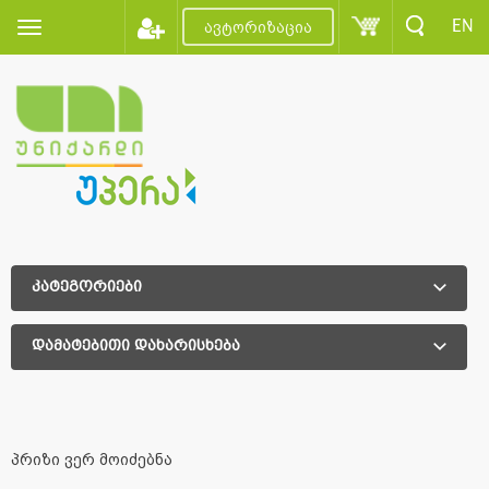
EN
ავტორიზაცია
კატეგორიები
დამატებითი დახარისხება
დამატებითი დახარისხება
პრიზი ვერ მოიძებნა