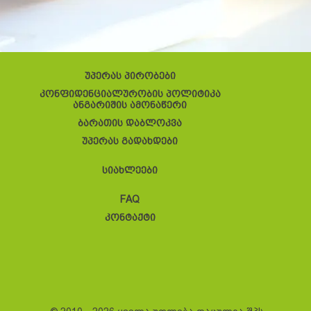
უპერას პირობები
კონფიდენციალურობის პოლიტიკა
ანგარიშის ამონაწერი
ბარათის დაბლოკვა
უპერას გადახდები
სიახლეები
FAQ
კონტაქტი