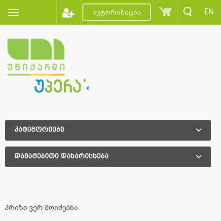
EN
ავტორიზაცია
კატეგორიები
დამატებითი დახარისხება
დამატებითი დახარისხება
პრიზი ვერ მოიძებნა