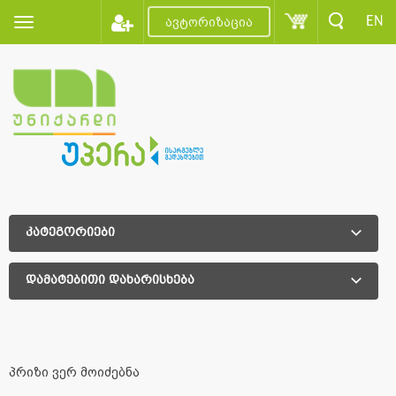
EN
ავტორიზაცია
კატეგორიები
დამატებითი დახარისხება
დამატებითი დახარისხება
პრიზი ვერ მოიძებნა