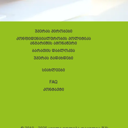
უპერას პირობები
კონფიდენციალურობის პოლიტიკა
ანგარიშის ამონაწერი
ბარათის დაბლოკვა
უპერას გადახდები
სიახლეები
FAQ
კონტაქტი