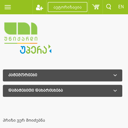
EN
ავტორიზაცია
კატეგორიები
დამატებითი დახარისხება
დამატებითი დახარისხება
პრიზი ვერ მოიძებნა