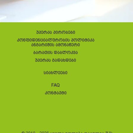
უპერას პირობები
კონფიდენციალურობის პოლიტიკა
ანგარიშის ამონაწერი
ბარათის დაბლოკვა
უპერას გადახდები
სიახლეები
FAQ
კონტაქტი