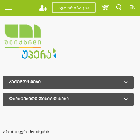
EN
ავტორიზაცია
კატეგორიები
დამატებითი დახარისხება
დამატებითი დახარისხება
პრიზი ვერ მოიძებნა