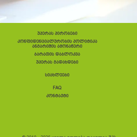
უპერას პირობები
კონფიდენციალურობის პოლიტიკა
ანგარიშის ამონაწერი
ბარათის დაბლოკვა
უპერას გადახდები
სიახლეები
FAQ
კონტაქტი