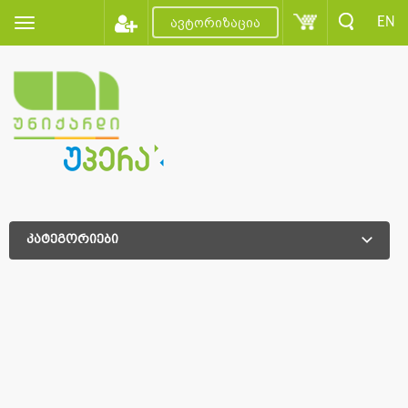
EN
ავტორიზაცია
კატეგორიები
დამატებითი დახარისხება
დამატებითი დახარისხება