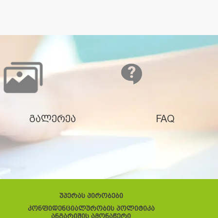
გალერეა
FAQ
უპერას პირობები
კონფიდენციალურობის პოლიტიკა
ანგარიშის ამონაწერი