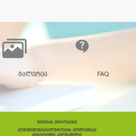
გალერეა
FAQ
უპერას პირობები
კონფიდენციალურობის პოლიტიკა
ანგარიშის ამონაწერი