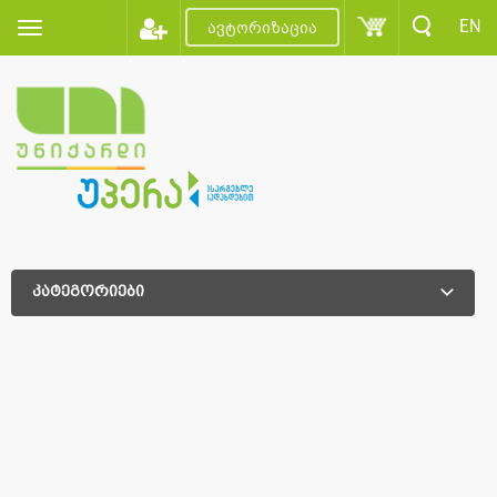
EN
ავტორიზაცია
კატეგორიები
დამატებითი დახარისხება
დამატებითი დახარისხება