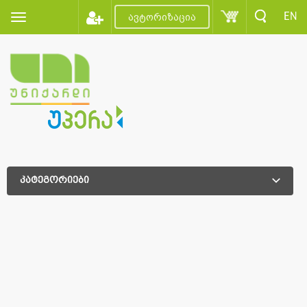
EN
ავტორიზაცია
კატეგორიები
დამატებითი დახარისხება
დამატებითი დახარისხება