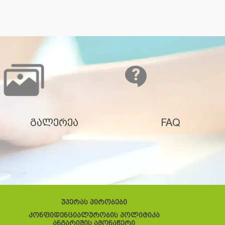
გალერეა
FAQ
უპერას პირობები
კონფიდენციალურობის პოლიტიკა
ანგარიშის ამონაწერი