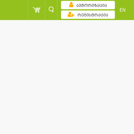
ავტორიზაცია
EN
რეგისტრაცია
ზრდადობით
ქულა
მომხმარებელი
სორტირება
ქულა
მომხმარებელი