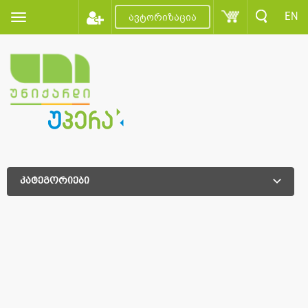
EN
ავტორიზაცია
კატეგორიები
დამატებითი დახარისხება
დამატებითი დახარისხება