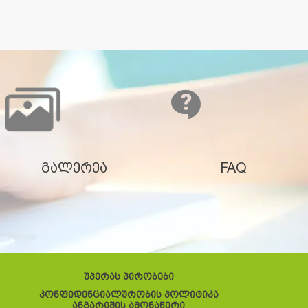
გალერეა
FAQ
უპერას პირობები
კონფიდენციალურობის პოლიტიკა
ანგარიშის ამონაწერი