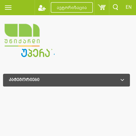
EN
ავტორიზაცია
კატეგორიები
დამატებითი დახარისხება
დამატებითი დახარისხება