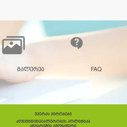
გალერეა
FAQ
უპერას პირობები
კონფიდენციალურობის პოლიტიკა
ანგარიშის ამონაწერი