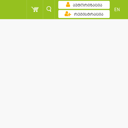
ავტორიზაცია
EN
რეგისტრაცია
ზრდადობით
ქულა
მომხმარებელი
სორტირება
ქულა
მომხმარებელი