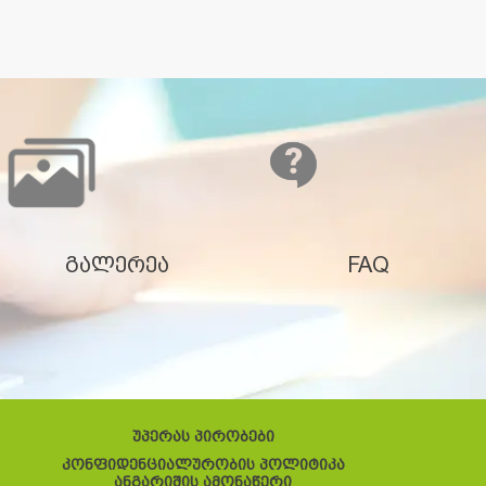
გალერეა
FAQ
უპერას პირობები
კონფიდენციალურობის პოლიტიკა
ანგარიშის ამონაწერი