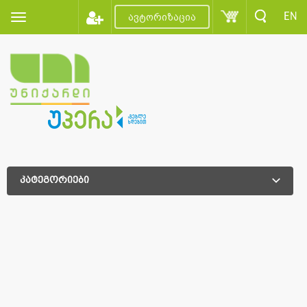
EN
ავტორიზაცია
კატეგორიები
დამატებითი დახარისხება
დამატებითი დახარისხება